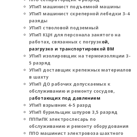
УПиП машинист подъемной машины
УПиП машинист скреперной лебедки 3-4
разяды
УПиП стволовой подземный
УПиП КЦН для персонала занятого на
работах, связанных с погрузк
ой,
разгрузко и транспортировкой ВМ
УПиП изолировщик на термоизоляции 3-
5 разряд
УПиП доставщик крепежных материалов
в шахту
УПиП ДО рабочих допускаемых к
обслуживанию и ремонту сосудов,
р
аботающих под давлением
УПиП взрывник 4-5 разрд
УПиП бурильщик шпуров 3,5 разряд
ПППиПК электрослесарь по
обслуживанию и ремонту оборудования
ППО машинист электровоза шахтного