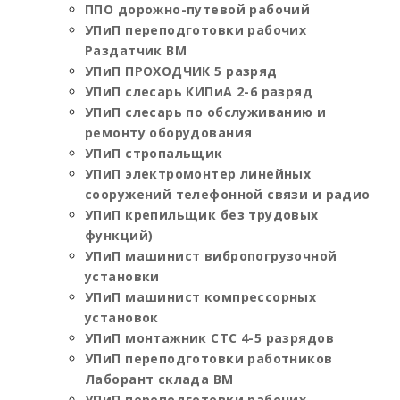
ППО дорожно-путевой рабочий
УПиП переподготовки рабочих
Раздатчик ВМ
УПиП ПРОХОДЧИК 5 разряд
УПиП слесарь КИПиА 2-6 разряд
УПиП слесарь по обслуживанию и
ремонту оборудования
УПиП стропальщик
УПиП электромонтер линейных
сооружений телефонной связи и радио
УПиП крепильщик без трудовых
функций)
УПиП машинист вибропогрузочной
установки
УПиП машинист компрессорных
установок
УПиП монтажник СТС 4-5 разрядов
УПиП переподготовки работников
Лаборант склада ВМ
УПиП переподготовки рабочих —