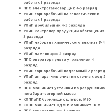
работах 3 разряда
ППО электрогазосварщик 4-5 разряд
УПиП горнорабочий на геологических
работах 3 разряда
УПиП дробильщик 4-5 разряда
УПиП контролер продукции обогащения
3 разряда
УПиП лаборант химического анализа 3-4
разряда
УПиП ламповщик 2 разряд
ППО оператор пульта управления 4
разряд
УПиП горнорабочий подземный 2 разряд
УПиП аппаратчик очистки сточных вод 2
разряд
ППО машинист устанвки по разрушению
негабаритовгорной массы
КПППиПК бурильщик шпуров, МБУ
КППП машинист ПДМ и машинист ПСМ
ППО сепараторщик 4 разряд