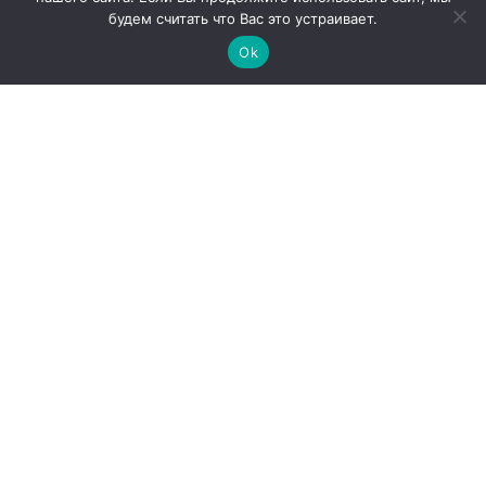
Продукция
будем считать что Вас это устраивает.
Закупки
Ok
Продажи
О компании
Контакты
Наши партнеры
Администрация города Абаза
ООО «Абаза-Энерго»