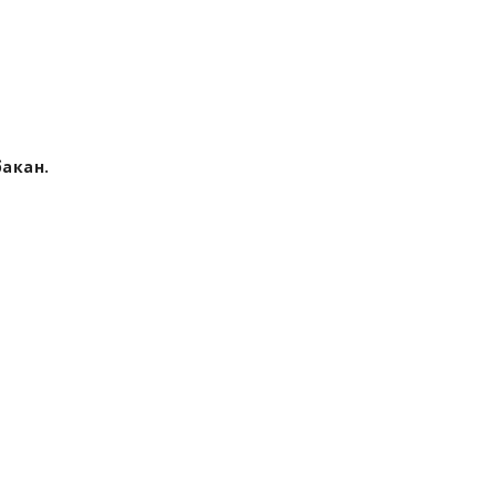
.
акан.