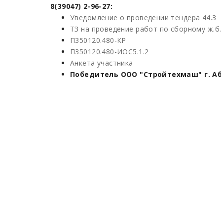
8(39047) 2-96-27:
Уведомление о проведении тендера 44.3
ТЗ на проведение работ по сборному ж.б
П350120.480-КР
П350120.480-ИОС5.1.2
Анкета участника
Победитель ООО "Стройтехмаш" г. Аб