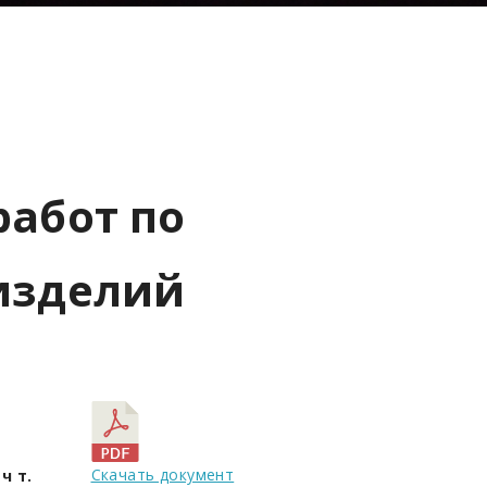
работ по
изделий
Скачать документ
ч т.