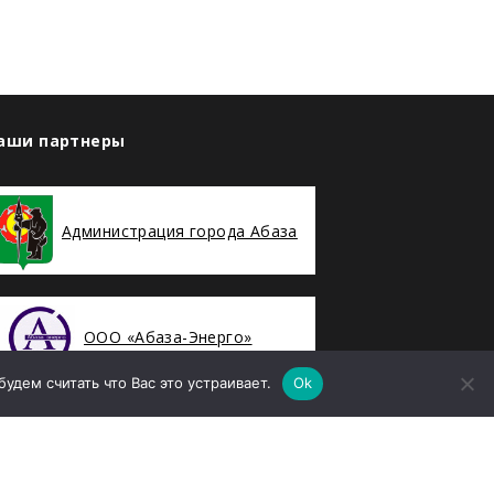
аши партнеры
Администрация города Абаза
ООО «Абаза-Энерго»
дем считать что Вас это устраивает.
Ok
елефон
8 (39047) 2-94-19
mail
sekretararu@rh-geo.ru