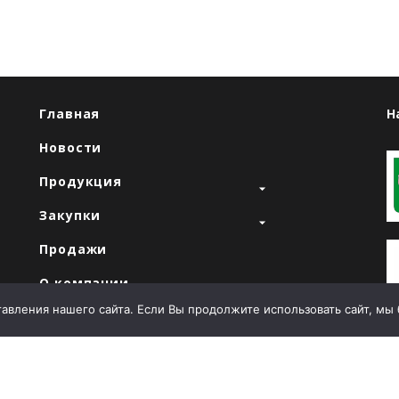
Главная
Н
Новости
Продукция
Закупки
"
Продажи
О компании
вления нашего сайта. Если Вы продолжите использовать сайт, мы бу
Контакты
Т
E
й