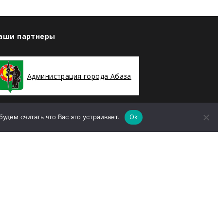
аши партнеры
Администрация города Абаза
дем считать что Вас это устраивает.
Ok
ООО «Абаза-Энерго»
елефон
8 (39047) 2-94-19
mail
sekretararu@rh-geo.ru
дрес
Республика Хакасия, г. Абаза, улица
енина, дом 35А, Помещение 78