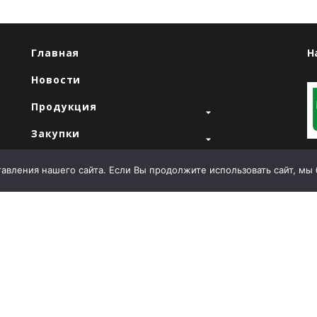
Главная
Н
Новости
Продукция
Закупки
"
Продажи
вления нашего сайта. Если Вы продолжите использовать сайт, мы бу
О компании
Контакты
Т
E
й
А
Л