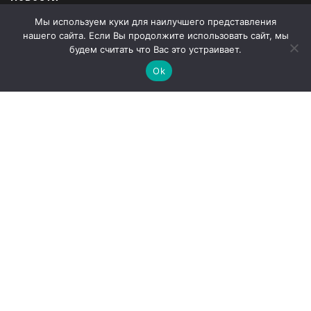
Мы используем куки для наилучшего представления
Продукция
нашего сайта. Если Вы продолжите использовать сайт, мы
Закупки
будем считать что Вас это устраивает.
Ok
Продажи
О компании
Контакты
Наши партнеры
Администрация города Абаза
ООО «Абаза-Энерго»