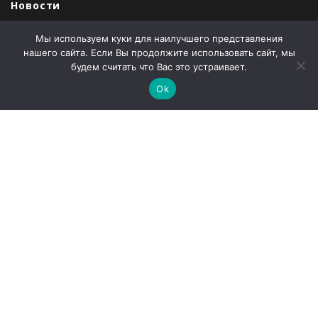
Новости
Продукция
Мы используем куки для наилучшего представления
нашего сайта. Если Вы продолжите использовать сайт, мы
Закупки
будем считать что Вас это устраивает.
Продажи
Ok
О компании
Контакты
Наши партнеры
Администрация города Абаза
ООО «Абаза-Энерго»