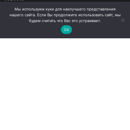
Мы используем куки для наилучшего представления
Продукция
нашего сайта. Если Вы продолжите использовать сайт, мы
Закупки
будем считать что Вас это устраивает.
Ok
Продажи
О компании
Контакты
Наши партнеры
Администрация города Абаза
ООО «Абаза-Энерго»