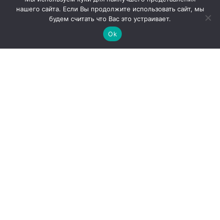
Продукция
нашего сайта. Если Вы продолжите использовать сайт, мы
будем считать что Вас это устраивает.
Закупки
Ok
Продажи
О компании
Контакты
Наши партнеры
Администрация города Абаза
ООО «Абаза-Энерго»