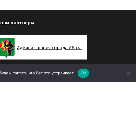
аши партнеры
Администрация города Абаза
дем считать что Вас это устраивает.
Ok
ООО «Абаза-Энерго»
елефон
8 (39047) 2-94-19
mail
sekretararu@rh-geo.ru
дрес
Республика Хакасия, г. Абаза, улица
енина, дом 35А, Помещение 78