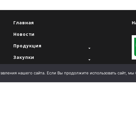
Главная
Н
Новости
Продукция
Закупки
"
Продажи
вления нашего сайта. Если Вы продолжите использовать сайт, мы бу
О компании
Контакты
Т
E
й
А
Л