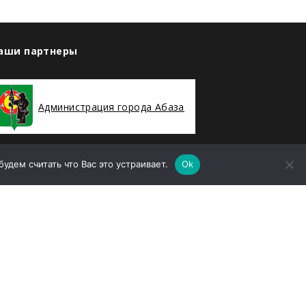
аши партнеры
Администрация города Абаза
дем считать что Вас это устраивает.
Ok
ООО «Абаза-Энерго»
елефон
8 (39047) 2-94-19
mail
sekretararu@rh-geo.ru
дрес
Республика Хакасия, г. Абаза, улица
енина, дом 35А, Помещение 78