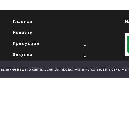
Главная
Н
Новости
Продукция
Закупки
"
Продажи
вления нашего сайта. Если Вы продолжите использовать сайт, мы бу
О компании
Контакты
Т
E
й
А
Л