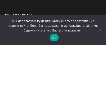
Наши партнеры
Мы используем куки для наилучшего представления
нашего сайта. Если Вы продолжите использовать сайт, мы
будем считать что Вас это устраивает.
Администрация города Абаза
Ok
ООО «Абаза-Энерго»
Телефон
8 (39047) 2-94-19
Email
sekretararu@rh-geo.ru
Адрес
Республика Хакасия, г. Абаза, улица Ленина,
дом 35А, Помещение 78