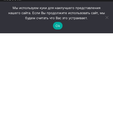
Мы используем куки для наилучшего представления
Продукция
нашего сайта. Если Вы продолжите использовать сайт, мы
Закупки
будем считать что Вас это устраивает.
Ok
Продажи
О компании
Контакты
Наши партнеры
Администрация города Абаза
ООО «Абаза-Энерго»