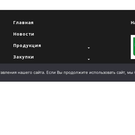
Главная
Н
Новости
Продукция
Закупки
"
Продажи
вления нашего сайта. Если Вы продолжите использовать сайт, мы бу
О компании
Контакты
Т
E
й
А
Л