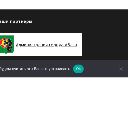
аши партнеры
Администрация города Абаза
дем считать что Вас это устраивает.
Ok
ООО «Абаза-Энерго»
елефон
8 (39047) 2-94-19
mail
sekretararu@rh-geo.ru
дрес
Республика Хакасия, г. Абаза, улица
енина, дом 35А, Помещение 78