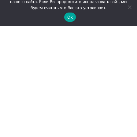
нашего сайта. Если Вы продолжите использовать сайт, мы
Продукция
будем считать что Вас это устраивает.
Закупки
Ok
Продажи
О компании
Контакты
Наши партнеры
Администрация города Абаза
ООО «Абаза-Энерго»