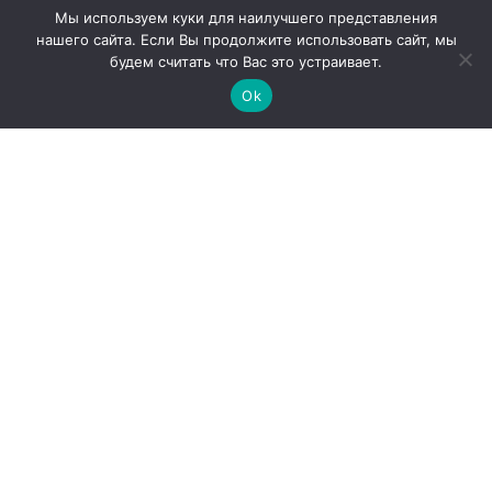
Мы используем куки для наилучшего представления
Продукция
нашего сайта. Если Вы продолжите использовать сайт, мы
будем считать что Вас это устраивает.
Закупки
Ok
Продажи
О компании
Контакты
Наши партнеры
Администрация города Абаза
ООО «Абаза-Энерго»