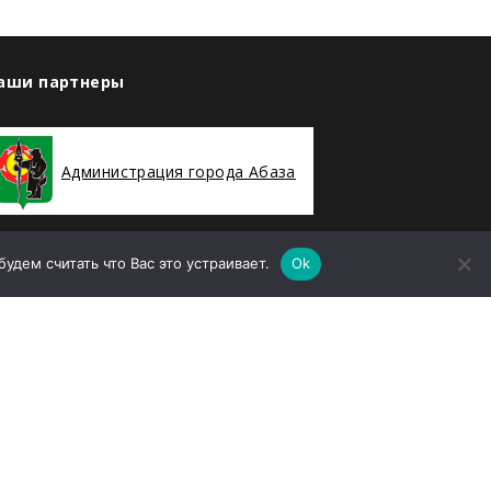
аши партнеры
Администрация города Абаза
дем считать что Вас это устраивает.
Ok
ООО «Абаза-Энерго»
елефон
8 (39047) 2-94-19
mail
sekretararu@rh-geo.ru
дрес
Республика Хакасия, г. Абаза, улица
енина, дом 35А, Помещение 78