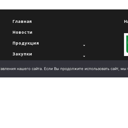
Главная
Н
Новости
Продукция
Закупки
"
Продажи
вления нашего сайта. Если Вы продолжите использовать сайт, мы бу
О компании
Контакты
Т
E
й
А
Л