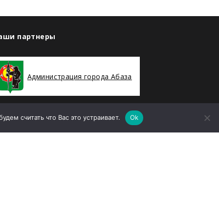
аши партнеры
Администрация города Абаза
дем считать что Вас это устраивает.
Ok
ООО «Абаза-Энерго»
елефон
8 (39047) 2-94-19
mail
sekretararu@rh-geo.ru
дрес
Республика Хакасия, г. Абаза, улица
енина, дом 35А, Помещение 78