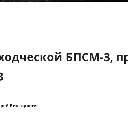
ходческой БПСМ-3, п
8
ндрей Викторович