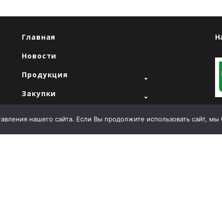
Главная
Н
Новости
Продукция
Закупки
"
Продажи
вления нашего сайта. Если Вы продолжите использовать сайт, мы бу
О компании
Контакты
Т
E
й
А
Л